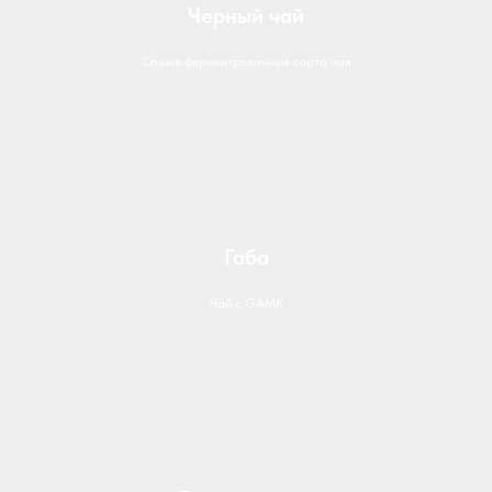
Черный чай
Самые ферментрованные сорта чая
Габа
Чай с GAMK