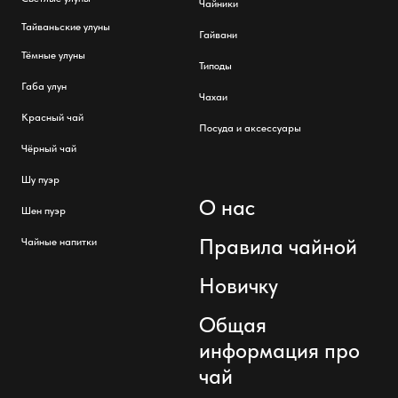
Чайники
Тайваньские улуны
Гайвани
Тёмные улуны
Типоды
Габа улун
Чахаи
Красный чай
Посуда и аксессуары
Чёрный чай
Шу пуэр
О нас
Шен пуэр
Правила чайной
Чайные напитки
Новичку
Общая
информация про
чай