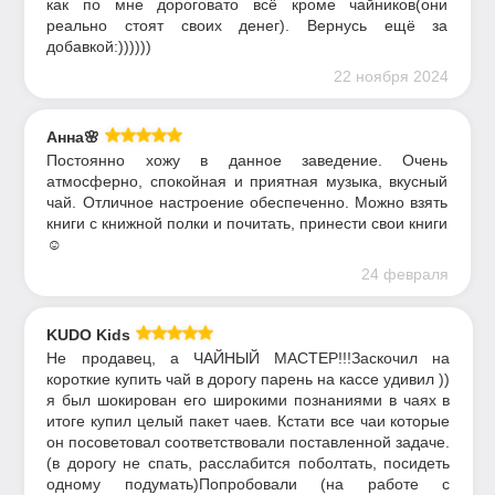
как по мне дороговато всё кроме чайников(они
реально стоят своих денег). Вернусь ещё за
добавкой:))))))
22 ноября 2024
Анна🌸
Постоянно хожу в данное заведение. Очень
атмосферно, спокойная и приятная музыка, вкусный
чай. Отличное настроение обеспеченно. Можно взять
книги с книжной полки и почитать, принести свои книги
☺️
24 февраля
KUDO Kids
Не продавец, а ЧАЙНЫЙ МАСТЕР!!!Заскочил на
короткие купить чай в дорогу парень на кассе удивил ))
я был шокирован его широкими познаниями в чаях в
итоге купил целый пакет чаев. Кстати все чаи которые
он посоветовал соответствовали поставленной задаче.
(в дорогу не спать, расслабится поболтать, посидеть
одному подумать)Попробовали (на работе с