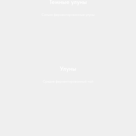
Темные улуны
Сильно ферментированные улуны
Улуны
Средне ферментированный чай