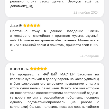
реально стоят своих денег). Вернусь ещё за
добавкой:))))))
22 ноября 2024
Анна🌸
Постоянно хожу в данное заведение. Очень
атмосферно, спокойная и приятная музыка, вкусный
чай. Отличное настроение обеспеченно. Можно взять
книги с книжной полки и почитать, принести свои книги
☺️
24 февраля
KUDO Kids
Не продавец, а ЧАЙНЫЙ МАСТЕР!!!Заскочил на
короткие купить чай в дорогу парень на кассе удивил ))
я был шокирован его широкими познаниями в чаях в
итоге купил целый пакет чаев. Кстати все чаи которые
он посоветовал соответствовали поставленной задаче.
(в дорогу не спать, расслабится поболтать, посидеть
одному подумать)Попробовали (на работе с
коллегами) больше половины пока все советы чайного