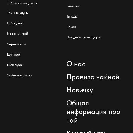
Тайваньские улуны
Гайвани
Тёмные улуны
Типоды
Габа улун
Чахаи
Красный чай
Посуда и аксессуары
Чёрный чай
Шу пуэр
О нас
Шен пуэр
Правила чайной
Чайные напитки
Новичку
Общая
информация про
чай